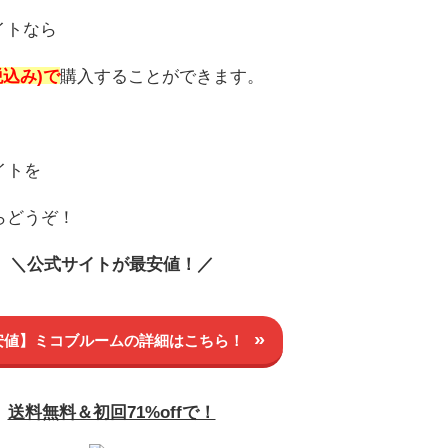
イトなら
税込み)
で
購入することができます。
イトを
らどうぞ！
＼公式サイトが最安値！／
安値】ミコブルームの詳細は
こちら！
送料無料＆初回71%offで！