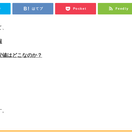
r
はてブ
Pocket
Feedly
て、
報
安値はどこなのか？
。
す。