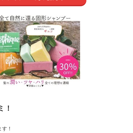
ミ！
ます！