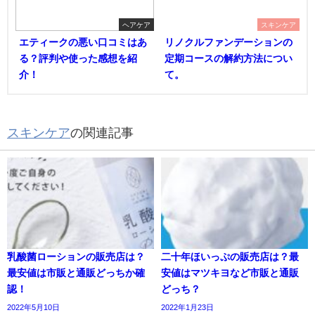
ヘアケア
スキンケア
エティークの悪い口コミはあ
リノクルファンデーションの
る？評判や使った感想を紹
定期コースの解約方法につい
介！
て。
スキンケア
の関連記事
乳酸菌ローションの販売店は？
二十年ほいっぷの販売店は？最
最安値は市販と通販どっちか確
安値はマツキヨなど市販と通販
認！
どっち？
2022年5月10日
2022年1月23日