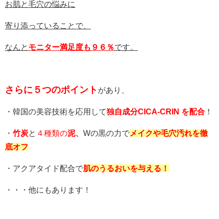
お肌と毛穴の悩みに
寄り添っていることで、
なんと
モニター満足度も９６％
です。
さらに５つのポイント
があり、
・韓国の美容技術を応用して
独自成分CICA-CRIN を配合
！
・
竹炭
と
４種類の
泥、
Wの黒の力で
メイクや毛穴汚れを徹
底オフ
・アクアタイド配合で
肌のうるおいを与える！
・・・他にもあります！