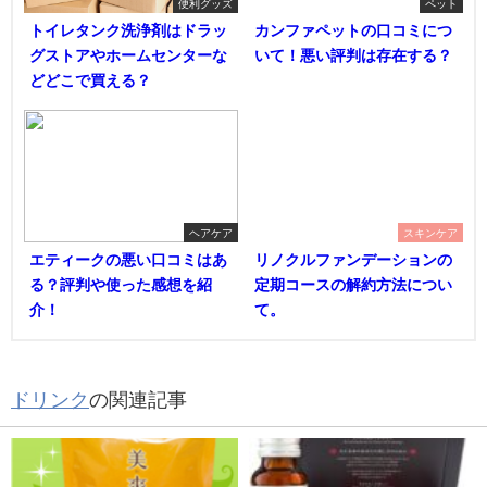
便利グッズ
ペット
トイレタンク洗浄剤はドラッ
カンファペットの口コミにつ
グストアやホームセンターな
いて！悪い評判は存在する？
どどこで買える？
ヘアケア
スキンケア
エティークの悪い口コミはあ
リノクルファンデーションの
る？評判や使った感想を紹
定期コースの解約方法につい
介！
て。
ドリンク
の関連記事