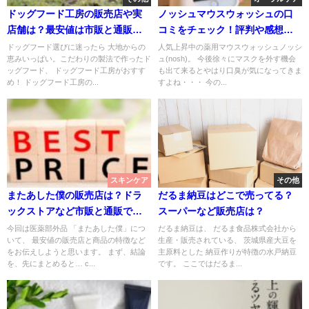
ドッグフード工房の販売店や実
ノッシュマウスウォッシュの口
店舗は？最安値は市販と通販ど
コミをチェック！評判や感想は
っち？
どう？
ドッグフード選びに迷ったら 大地からの
人気上昇中の薬用マウスウォッシュノッシ
恵みいっぱい。こだわりの製法で作ったド
ュ(nosh)。 今後徐々にマスクを外す機会
ッグフード、 ドッグフード工房がおすす
も出て来るとやはり口臭が気になってきま
め！ ドッグフード工房の...
すよね・・・ 今の...
スキンケア
その他
またあした僕の販売店は？ドラ
だるま納豆はどこで売ってる？
ックストアなど市販と通販で最
スーパーなど販売店は？
安値はどこ？
今回は医薬部外品 「またあした僕」につ
だるま納豆は、 だるま食品株式会社から
いて、 最安値の販売店と商品の特徴など
生産・販売されている、 茨城県産大豆を
をお伝えしようと思います。 まず、結論
主原料とした 納豆作りが特徴の水戸納豆
を、先にまとめると… c...
です。 ここではだるま...