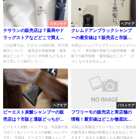
スキンケア
ヘアケア
テサランの販売店は？薬局やド
クレムドアンブラックシャンプ
ラッグストアなどどこで買え
ーの最安値は？販売店と市販情
る？
報も！
この記事では、テサランの顔汗用、手汗用
今回はクレムドアンブラックシャンプーに
両方について ・販売店や市販情報 ・最安
ついて ・実店舗や市販での販売情報 ・通
値はどこか？ ・口コミや特徴 などをまと
販での販売情報 ・最安値はどこか？ ・口
めて詳しくご紹介してい...
コミ などをお伝えしよ...
ヘアケア
バストケア
ビーエスト炭酸シャンプーの販
フワリーモの販売店と実店舗の
売店は？市販と通販どっちが最
情報！最安値はどこか徹底比
安値？
較！
ビーエスト炭酸シャンプーは、今話題の泡
今回は人気商品フワリーモについて最安値
で出てくるノンシリコンの炭酸シャンプー
の販売店と商品の特徴などをお伝えしてい
です。 今回は、ビーエスト炭酸シャンプ
きます！ あなたも最近こんな胸の悩みを