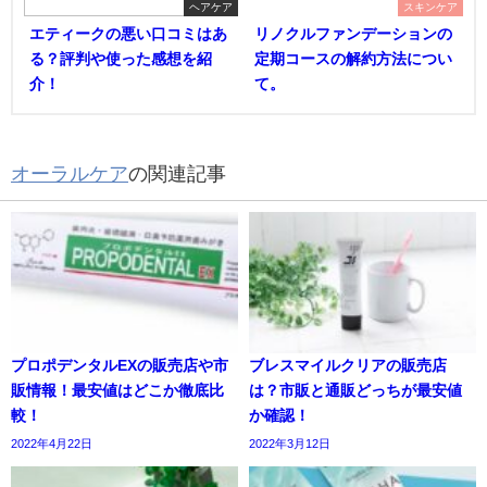
ヘアケア
スキンケア
エティークの悪い口コミはあ
リノクルファンデーションの
る？評判や使った感想を紹
定期コースの解約方法につい
介！
て。
オーラルケア
の関連記事
プロポデンタルEXの販売店や市
ブレスマイルクリアの販売店
販情報！最安値はどこか徹底比
は？市販と通販どっちが最安値
較！
か確認！
2022年4月22日
2022年3月12日