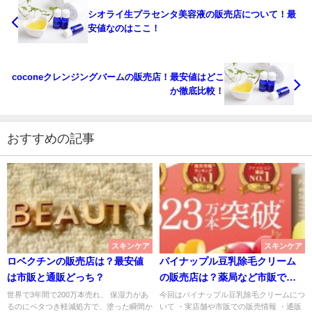
シオライ生プラセンタ美容液の販売店について！最
安値なのはここ！
coconeクレンジングバームの販売店！最安値はどこ
か徹底比較！
おすすめの記事
スキンケア
スキンケア
ロベクチンの販売店は？最安値
パイナップル豆乳除毛クリーム
は市販と通販どっち？
の販売店は？薬局など市販で売
っている？
世界で3年間で200万本売れ、 保湿力があ
今回はパイナップル豆乳除毛クリームにつ
るのにベタつき軽減処方で、塗った瞬間か
いて ・実店舗や市販での販売情報 ・通販