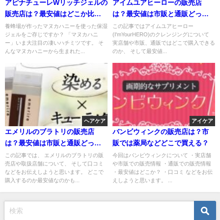
アピナチューレWリッチジェルの
アイムユアヒーローの販売店
販売店は？最安値はどこか比
は？最安値は市販と通販どっ
較！
ち？
養蜂場が作ったマヌカハニーを使った保湿
この記事ではアイムユアヒーロー
ジェルをご存じですか？ 「マヌカハニ
(I'mYourHERO)のクレンジングについて
ー」いま大注目の凄いハチミツです。 そ
実店舗や市販、通販ではどこで購入できる
んなマヌカハニーから生まれた...
のか、 そして最安値...
ヘアケア
アイケア
エメリルのブラトリの販売店
バンビウィンクの販売店は？市
は？最安値は市販と通販どっ
販では薬局などどこで買える？
ち？
この記事では、 エメリルのブラトリの販
今回はバンビウィンクについて ・実店舗
売店や取扱店舗について、 そして口コミ
や市販での販売情報 ・通販での販売情報
などをお伝えしようと思います。 どこで
・最安値はどこか？ ・口コミ などをお伝
購入するのか最安値なのかも...
えしようと思います。 ...