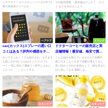
らサラサラ！ ロベクチンシリーズの中で1
での販売情報 ・最安値はどこか？ ・口コ
番の高保湿クリームが...
ミ などをお伝えしよう...
ヘアケア
ドリンク
cax(カックス)スプレーの悪い口
ドクターコーヒーの販売店と実
コミはある？評判や感想をチェ
店舗情報！最安値、格安で買う
ック！
方法も！
ホンマでっか！？でも紹介され、ますます
こんな悩みを抱えていませんか? 自粛中、
人気に火が付いたcax(カックス)スプレ
家に引きこもりすぎて体重が増えてきた
ー！ 一気に売れて通販で一時手に入れに
若い頃のくびれが全然なくて、鏡を見るた
くかった、、、という方も...
びに悲しくなる 運動しな...
スキンケア
スキンケア