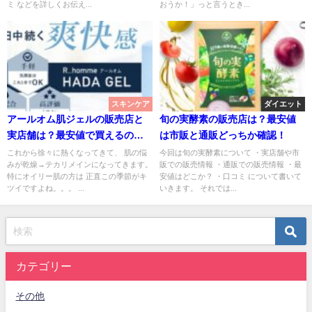
ミ などを詳しくお伝え...
おうか！」っと言うとき...
スキンケア
ダイエット
アールオム肌ジェルの販売店と
旬の実酵素の販売店は？最安値
実店舗は？最安値で買えるのは
は市販と通販どっちか確認！
どこ？
これから徐々に熱くなってきて、 肌の悩
今回は旬の実酵素について ・実店舗や市
みが乾燥→テカリメインになってきます。
販での販売情報 ・通販での販売情報 ・最
特にオイリー肌の方は 正直この季節がキ
安値はどこか？ ・口コミ について書いて
ツイですよね。。。 ...
いきます。 それでは...
カテゴリー
その他