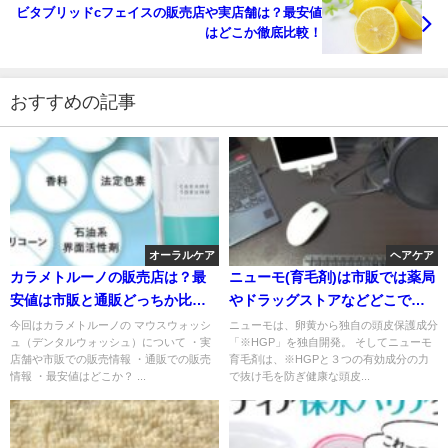
ビタブリッドcフェイスの販売店や実店舗は？最安値
はどこか徹底比較！
おすすめの記事
オーラルケア
ヘアケア
カラメトルーノの販売店は？最
ニューモ(育毛剤)は市販では薬局
安値は市販と通販どっちか比
やドラッグストアなどどこで買
較！
える？
今回はカラメトルーノの マウスウォッシ
ニューモは、卵黄から独自の頭皮保護成分
ュ（デンタルウォッシュ）について ・実
「※HGP」を独自開発。 そしてニューモ
店舗や市販での販売情報 ・通販での販売
育毛剤は、※HGPと３つの有効成分の力
情報 ・最安値はどこか？ ...
で抜け毛を防ぎ健康な頭皮...