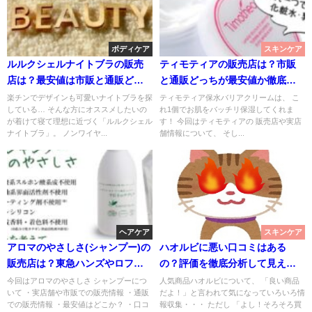
ボディケア
スキンケア
ルルクシェルナイトブラの販売
ティモティアの販売店は？市販
店は？最安値は市販と通販どっ
と通販どっちが最安値か徹底比
ち？
較！
楽チンでデザインも可愛いナイトブラを探
ティモティア保水バリアクリームは、 こ
している… そんな方にオススメしたいの
れ1個でお肌をバッチリ保湿してくれま
が着けて寝て理想に近づく「ルルクシェル
す！ 今回はティモティアの 販売店や実店
ナイトブラ」。 ノンワイヤ...
舗情報について、 そし...
ヘアケア
スキンケア
アロマのやさしさ(シャンプー)の
ハオルビに悪い口コミはある
販売店は？東急ハンズやロフト
の？評価を徹底分析して見えた
で売っている？
こと！
今回はアロマのやさしさ シャンプーにつ
人気商品ハオルビについて、 「良い商品
いて ・実店舗や市販での販売情報 ・通販
だよ！」と言われて気になっていろいろ情
での販売情報 ・最安値はどこか？ ・口コ
報収集・・・ ただし 「よし！そろそろ買