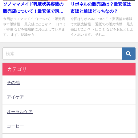
ソノママメイド乳液状美容液の
リボネルの販売店は？最安値は
販売店について！最安値で購入
市販と通販どっちなの？
するには？
今回はソノママメイドについて ・販売店
今回はリボネルについて ・実店舗や市販
や市販情報 ・最安値はどこか？ ・口コミ
での販売情報 ・通販での販売情報 ・最安
・特徴 などを徹底的にお伝えしていきま
値はどこか？ ・口コミ などをお伝えしよ
す。 まず、結論から...
うと思います。 それ...
カテゴリー
その他
アイケア
オーラルケア
コーヒー