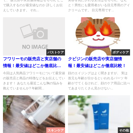
て、 販売店や実店舗情報はもちろん どこ
美容を気にされる女性はもちろん、なん
で購入するのが最安値なのか 詳しくお伝
と！男性にも愛用者がいる目元専用のアイ
えしていきます。 それ...
クリームです。 目元専用です...
バストケア
ボディケア
フワリーモの販売店と実店舗の
クビジンの販売店や実店舗情
情報！最安値はどこか徹底比
報！最安値はどこか徹底比較！
較！
今回は人気商品フワリーモについて最安値
顔のエイジングはよく聞きますが、 実は
の販売店と商品の特徴などをお伝えしてい
首元も年齢が分かるといわれるパーツ 年
きます！ あなたも最近こんな胸の悩みを
齢がでてくるけれど、顔のケア用品に比べ
抱えていませんか? 年齢関...
てあまりたくさん見かけない...
スキンケア
その他