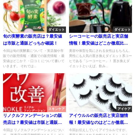
ダイエット
ダイエット
旬の実酵素の販売店は？最安値
シーコーヒーの販売店と実店舗
は市販と通販どっちか確認！
情報！最安値はどこか徹底比
較！
今回は旬の実酵素について ・実店舗や市
美容や体型を気にされる女性はもちろん、
販での販売情報 ・通販での販売情報 ・最
男性にも人気の置き換えダイエット系コー
安値はどこか？ ・口コミ について書いて
ヒである「シーコーヒー」！ 置き換えダ
いきます。 それでは...
イエットといえば、飲み...
スキンケア
アイケア
リノクルファンデーションの販
アイウルルの販売店と実店舗情
売店は？最安値は市販と通販ど
報！最安値なのはどこか徹底比
っち？
較！
今回は リノクルファンデーションについ
今回お伝えしていくアイウルルですが、